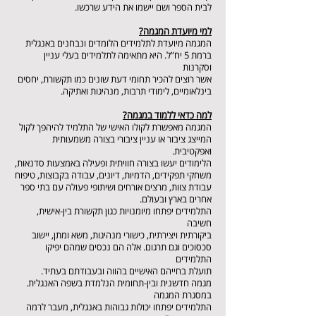
לבית הספר ושם יישמו את הידע שרכשו.
למי מיועדת המגמה?
המגמה מיועדת לתלמידים הלומדים ונבחנים באנגלית
ברמת 5 יח”ל. היא מתאימה לתלמידים בעלי עניין
וסקרנות
אשר רוצים להכיר תחומי דעת שונים כמו תקשורת, יחסים
בינלאומיים, לימודי תרבות, מנהיגות ואתיקה.
למה כדאי ללמוד במגמה?
המגמה מאפשרת לקולו האישי של התלמיד להיהפך לקול
המייצג ציבור או עניין ציבורי בצורה משמעותית
ואפקטיבית.
הלימודים יעשו בצורה חוויתית ופעילה באמצעות סדנאות,
משחקי תפקידים, הדמיות, דיונים, עבודה בקבוצות, טיפוח
עבודת צוות, מרצים אורחים ושיתופי פעולה עם בתי ספר
אחרים בארץ ובעולם.
התלמידים יפתחו מיומנויות כגון תקשורת בין-אישית,
חשיבה
ביקורתית ויצירתית, כישורי מנהיגות, משא ומתן, יישוב
סכסוכים וגם תרגום. אלה הם נכסים שמהם יפיקו
התלמידים
תועלת בחייהם האישיים בהווה ובעבודתם בעתיד.
מגמה חדשנית ובין-תחומית הנלמדת בשפה האנגלית.
במסגרת המגמה
התלמידים יפתחו יכולות גבוהות באנגלית, מעבר לרמה