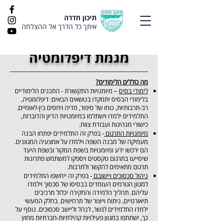
תיכון חדרה
איתך כל הדרך אל ההצלחה
מגמת דיפלומטיה
מה כוללים הלימודים?
לימודי בסיס
– מיומנויות התקשורת - התכנים הלימודיים
בלימודי הבסיס יתמקדו בנושאים הבאים: דיפלומטיה,
רב-תרבותיות, כוחו של סיפור, מדיה ויחסים בין-לאומיים.
התלמידים ילמדו וישתלמו במיומנויות הדיון והדוברות,
כישורי מנהיגות ועבודת צוות.
מיומנויות התרגום
- בפרק זה התלמידים יפתחו הבנה
מעמיקה של מבנה השפה וילמדו על אמצעיה המגוונים.
הם ירכשו ידע ומיומנויות בשפת המקור ובשפת היעד
שיסייעו בתרגום טקסטים ויספקו למשתמש פתרונות
תרגום מתאימים להקשר ולתרבות.
ניהול סכסוכים ויישובם
- בפרק זה ייחשפו התלמידים
למגוון הגורמים העומדים בבסיסו של סכסוך וילמדו
עליהם. תהליך הלמידה והחקירה יכלול מרכיבים
תיאורטיים, ניתוח וייצור של תרחישים. בחלק המעשי
ילמדו התלמידים לגשר, לנהל וליישב סכסוכים. נוסף על
כך, ישתתפו במגוון פעילויות קהילתיות-חברתיות מחוץ