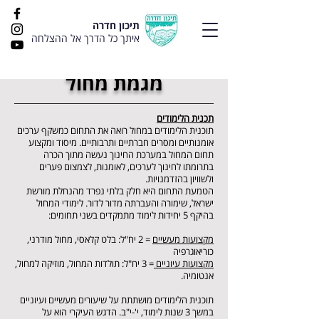
תיכון חדרה
איתך כל הדרך אל ההצלחה
מגמת מחול
תכנית הלימודים
תוכנית הלימודים במחול רואה את התחום כמשקף ערכים
אומנותיים ומסרים חברתיים ותרבותיים. מיסוד ומקצוע
תחום המחול במערכת החינוך נעשה מתוך הכרה
בתרומתו לחינוך לערכים, לאומנות, לצמצום פערים
ולשוויון בהזדמנויות.
הטמעת התחום היא חלק בלתי נפרד מהנחלת מורשת
ישראל, שימורה והעברתה מדור לדור. לימודי המחול
בהיקף 5 יחידות לימוד מתמקדים בשני תחומים:
מקצועות מעשיים
= 2 יח"ל: בלט קלאסי, מחול מודרני,
כוריאוגרפיה
מקצועות עיוניים
= 3 יח"ל: תולדות המחול, מוזיקה למחול,
אנטומיה.
תוכנית הלימודים מושתתת על שיעורים מעשיים ועיוניים
במשך 3 שנות לימוד, י'-י"ב. הדגש העיקרי הוא על