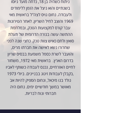
ניתוח כשהיה בן 18, נדחה מועד גיוסו
בשנתיים והוא ניצל את הזמן ללימודים
ולעבודה. נחום גויס לצה"ל בראשית מאי
1969 והוצב לחיל השריון. לאחר הטירונות
עבר קורס למקצועות הטנק, ובמלחמת
ההתשה עשה בגזרה הדרומית של תעלת
סואץ ולחם כאיש צוות טנק. כחצי שנה לפני
שחרורו נשא לאישה את חברתו מרים,
והועבר לשרת כסמל משמעת בבסיס שריון
בדרום הארץ. בראשית מאי 1972, משחזר
לחיים האזרחיים, נכנס לעבודה כשותף לאביו
,כקבלן לעבודות זיגוג בבניינים. ביולי 1973
נולד בנו מיכאל, ונחום הספיק להיות אב
מאושר במשך חודשיים ימים. נחום היה
חברותי ונוח לבריות.