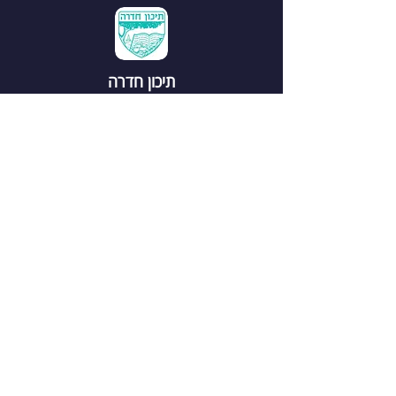
תיכון חדרה
הדרך שלך להצלחה
חטיבה עליונה
רחוב לבזובסקי 6, חדרה
יצירת קשר
טלפון חט"ע:
073-2380305
פקס:
04-6247042
אימייל:
th20078@gmail.com
אודות
תקנון
לוח אירועים
שינויי מערכת
הצהרת נגישות